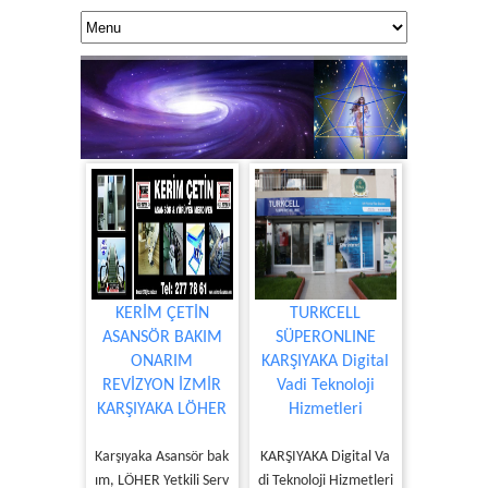
KERİM ÇETİN
TURKCELL
ASANSÖR BAKIM
SÜPERONLINE
ONARIM
KARŞIYAKA Digital
KUANTUM DOK
REVİZYON İZMİR
Vadi Teknoloji
Yaşamınıza 
KARŞIYAKA LÖHER
Hizmetleri
Karşıyaka Asansör bak
KARŞIYAKA Digital Va
ım, LÖHER Yetkili Serv
di Teknoloji Hizmetleri