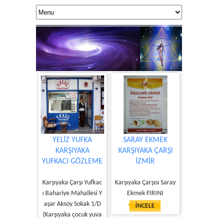
YELİZ YUFKA
SARAY EKMEK
KARŞIYAKA
KARŞIYAKA ÇARŞI
YUFKACI GÖZLEME
İZMİR
KUANTUM DOK
Yaşamınıza 
Karşıyaka Çarşı Yufkac
Karşıyaka Çarşısı Saray
ı Bahariye Mahallesi Y
Ekmek FIRINI
aşar Aksoy Sokak 1/D
İNCELE
(Karşıyaka çocuk yuva