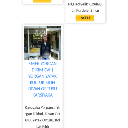
eri,Hediyelik Kutular,T
ül, Kurdele, Zincir
İNCELE
EMEK YORGAN
DİKİM EVİ |
YORGAN YATAK
KOLTUK KILIFI
DİVAN ÖRTÜSÜ
KARŞIYAKA
Karşıyaka Yorgancı, Yo
rgan Dikimi, Divan Ört
üsü, Yatak Örtüsü, Kol
tuk Kılıfı