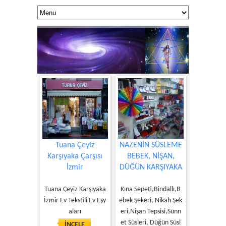
Tuana Çeyiz
NAZENİN SÜSLEME
Karşıyaka Çarşısı
BEBEK, NİŞAN,
İzmir
DÜĞÜN KARŞIYAKA
KUANTUM DOK
Yaşamınıza 
Tuana Çeyiz Karşıyaka
Kına Sepeti,Bindallı,B
İzmir Ev Tekstili Ev Eşy
ebek Şekeri, Nikah Şek
aları
eri,Nişan Tepsisi,Sünn
et Süsleri, Düğün Süsl
İNCELE