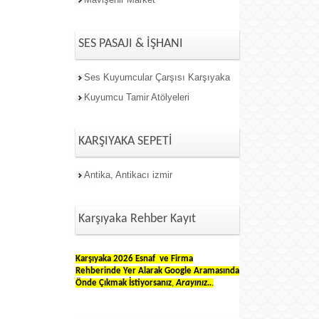
SES PASAJI & İŞHANI
Ses Kuyumcular Çarşısı Karşıyaka
Kuyumcu Tamir Atölyeleri
KARŞIYAKA SEPETİ
Antika, Antikacı izmir
Karşıyaka Rehber Kayıt
Karşıyaka 2026 Esnaf ve Firma
Rehberinde Yer Alarak
G
oogle
Aramasında
Önde Çıkmak İstiyorsanız
,
Arayınız..
.