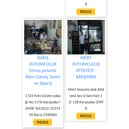
R
İNCELE
BARIŞ
MERT
KUYUMCULUK
KUYUMCULUK
Elmas pırlanta
ATÖLYESİ -
Altın Gümüş Tamir
KARŞIYAKA
ve Sipariş
Mert Kuyumculuk Atöl
1724 Foto Güven soka
yesi Ses iş hanı Kat:1
ğı No:17/A Karşıyaka İ
D.118 Karşıyaka İZMİ
ZMİR Tel:0232.32374
R
45 Barış OTARAN
İNCELE
İNCELE