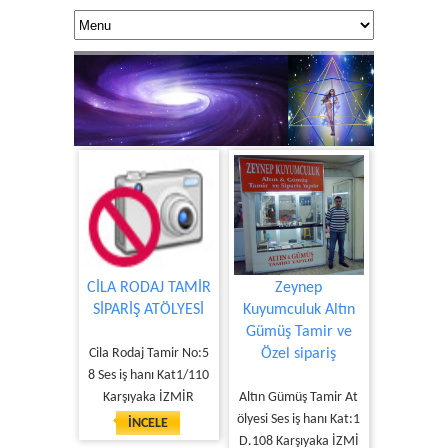
CİLA RODAJ TAMİR
Zeynep
SİPARİŞ ATÖLYESİ
Kuyumculuk Altın
Gümüş Tamir ve
KUANTUM DOK
Cila Rodaj Tamir No:5
Özel sipariş
Yaşamınıza 
8 Ses iş hanı Kat1/110
Karşıyaka İZMİR
Altın Gümüş Tamir At
ölyesi Ses iş hanı Kat:1
İNCELE
D.108 Karşıyaka İZMİ