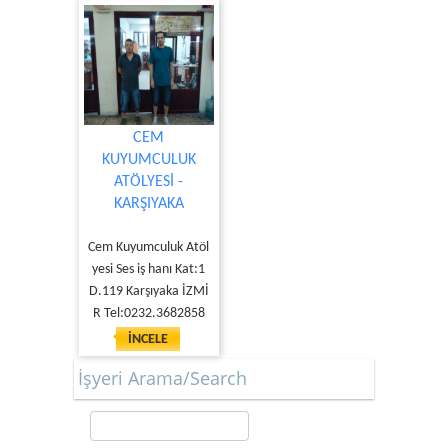
CEM
KUYUMCULUK
ATÖLYESİ -
KARŞIYAKA
Cem Kuyumculuk Atöl
yesi Ses iş hanı Kat:1
D.119 Karşıyaka İZMİ
R Tel:0232.3682858
İNCELE
İşyeri Arama/Search