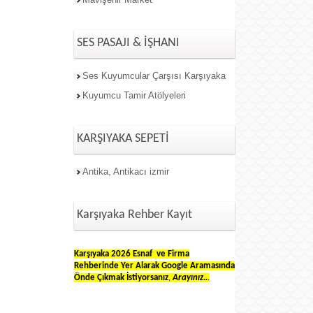
SES PASAJI & İŞHANI
Ses Kuyumcular Çarşısı Karşıyaka
Kuyumcu Tamir Atölyeleri
KARŞIYAKA SEPETİ
Antika, Antikacı izmir
Karşıyaka Rehber Kayıt
Karşıyaka 2026 Esnaf ve Firma
Rehberinde Yer Alarak
G
oogle
Aramasında
Önde Çıkmak İstiyorsanız
,
Arayınız..
.