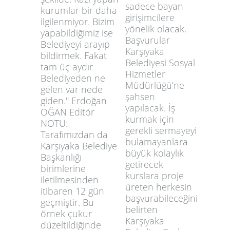
sadece bayan
kurumlar bir daha
girişimcilere
ilgilenmiyor. Bizim
yönelik olacak.
yapabildiğimiz ise
Başvurular
Belediyeyi arayıp
Karşıyaka
bildirmek. Fakat
Belediyesi Sosyal
tam üç aydır
Hizmetler
Belediyeden ne
Müdürlüğü’ne
gelen var nede
şahsen
giden." Erdoğan
yapılacak. İş
OĞAN Editör
kurmak için
NOTU:
gerekli sermayeyi
Tarafımızdan da
bulamayanlara
Karşıyaka Belediye
büyük kolaylık
Başkanlığı
getirecek
birimlerine
kurslara proje
iletilmesinden
üreten herkesin
itibaren 12 gün
başvurabileceğini
geçmiştir. Bu
belirten
örnek çukur
Karşıyaka
düzeltildiğinde