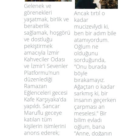
Gelenek ve
görenekleri
Ancak tırtıl o
yaşatmak, birlik ve
kadar
beraberlik
mucizevîydi ki,
sağlamak, hoşgörü
ben bir adım bile
ve dostluğu
atamıyordum.
pekiştirmek
Oğlum ne
amacıyla İzmir
olduğunu
Kahveciler Odası
sorduğunda,
ve İzmir'i Sevenler
"Onu burada
Platformu'nun
böyle
düzenlediği
bırakamayız.
Ramazan
Ağaçtan o kadar
Eğlenceleri gecesi
sarkmış ki, bir
Kafe Karşıyaka'da
insanın geçerken
yapıldı. Sancar
çarpması an
Maruflu geceye
meselesi." Bir
katılan tüm
bilim evladı
kişilerin isimlerini
oğlum, bana
anons ederek;
"Anne, doğanın