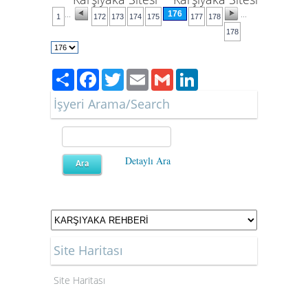
176
...
...
1
172
173
174
175
177
178
178
Karşıyaka, Karşıyaka Haberleri, Karşıyaka Şehir Rehberi
Paylaş
Facebook
Twitter
Email
Gmail
LinkedIn
İşyeri Arama/Search
Detaylı Ara
Site Haritası
Site Haritası