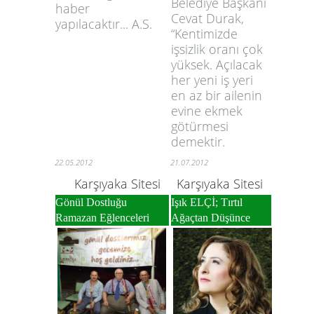
Belediye Başkanı
haber
Cevat Durak,
yapılacaktır... A.S.
“Kentimizde
işsizlik oranı çok
yüksek. Açılacak
her yeni iş yeri
en az bir ailenin
evine ekmek
götürmesi
demektir.
22.05.2012
21.07.2012
Karşıyaka Sitesi
Karşıyaka Sitesi
Gönül Dostluğu
Işık ELÇİ; Tırtıl
Ramazan Eğlenceleri
Ağaçtan Düşünce