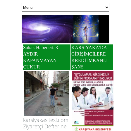
Sokak Haberleri: 3
KARŞIYAKA’DA
AYDIR
GİRİŞİMCİLERE
KAPANMAYAN
KREDİ İMKANLI
ÇUKUR
ŞANS
KUANTUM DOK
Yaşamınıza 
karsiyakasitesi.com
Ziyaretçi Defterine