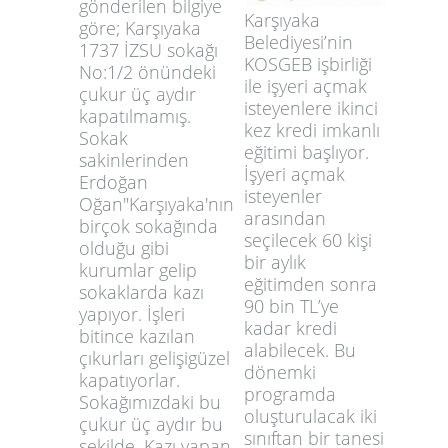
gönderilen bilgiye
Karşıyaka
göre; Karşıyaka
Belediyesi’nin
1737 İZSU sokağı
KOSGEB işbirliği
No:1/2 önündeki
ile işyeri açmak
çukur üç aydır
isteyenlere ikinci
kapatılmamış.
kez kredi imkanlı
Sokak
eğitimi başlıyor.
sakinlerinden
İşyeri açmak
Erdoğan
isteyenler
Oğan"Karşıyaka'nın
arasından
birçok sokağında
seçilecek 60 kişi
olduğu gibi
bir aylık
kurumlar gelip
eğitimden sonra
sokaklarda kazı
90 bin TL’ye
yapıyor. İşleri
kadar kredi
bitince kazılan
alabilecek. Bu
çıkurları gelişigüzel
dönemki
kapatıyorlar.
programda
Sokağımızdaki bu
oluşturulacak iki
çukur üç aydır bu
sınıftan bir tanesi
şekilde. Kazı yapan