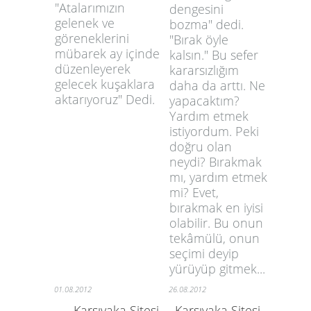
"Atalarımızın
dengesini
gelenek ve
bozma" dedi.
göreneklerini
"Bırak öyle
mübarek ay içinde
kalsın." Bu sefer
düzenleyerek
kararsızlığım
gelecek kuşaklara
daha da arttı. Ne
aktarıyoruz" Dedi.
yapacaktım?
Yardım etmek
istiyordum. Peki
doğru olan
neydi? Bırakmak
mı, yardım etmek
mi? Evet,
bırakmak en iyisi
olabilir. Bu onun
tekâmülü, onun
seçimi deyip
yürüyüp gitmek...
01.08.2012
26.08.2012
Karşıyaka Sitesi
Karşıyaka Sitesi