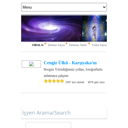
SIRALA:
İzlenme Sayısı
Eklenme Tarihi
Yıldız Sayısı
Cengiz Ülkü - Karşıyaka'm
Hergün Yürüdüğümüz yolları, fotoğraflarla
anlatmaya çalıştım
2307 kez izlendi
4878 gün önce
KUANTUM DOK
Yaşamınıza 
İşyeri Arama/Search